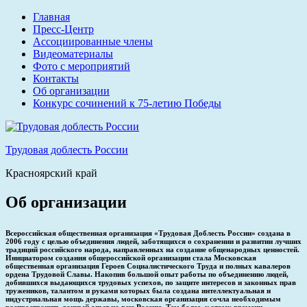
Перейти
Главная
к
Пресс-Центр
содержимому
Ассоциированные члены
Видеоматериалы
Фото c мероприятий
Контакты
Об организации
Конкурс сочинений к 75-летию Победы
Трудовая доблесть России
Красноярский край
Об организации
Всероссийская общественная организация «Трудовая Доблесть России» создана в
2006 году с целью объединения людей, заботящихся о сохранении и развитии лучших
традиций российского народа, направленных на создание общенародных ценностей.
Инициатором создания общероссийской организации стала Московская
общественная организация Героев Социалистического Труда и полных кавалеров
ордена Трудовой Славы. Накопив большой опыт работы по объединению людей,
добившихся выдающихся трудовых успехов, по защите интересов и законных прав
тружеников, талантом и руками которых была создана интел­лектуальная и
индустриальная мощь державы, московская организация сочла необходимым
распространить данный опыт на всю Россию. Тем более, к этому времени